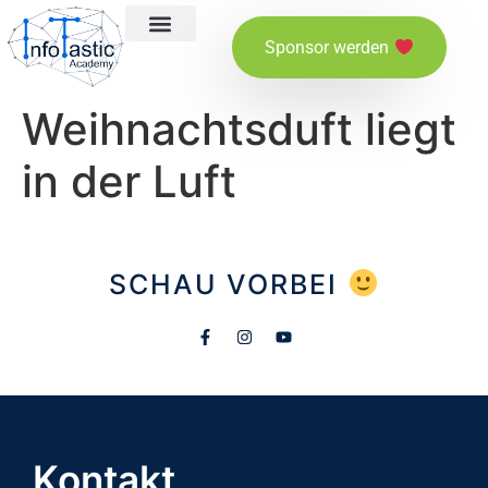
Sponsor werden
Über InfoTastic
Mitglied werden
Weihnachtsduft liegt
in der Luft
SCHAU VORBEI
Kontakt